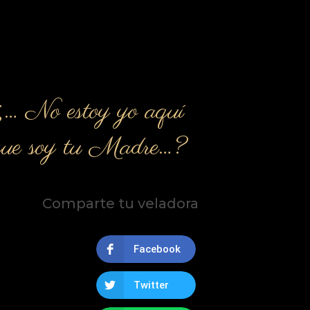
¿… No estoy yo aquí
que soy tu Madre…?
Comparte tu veladora
Facebook
Twitter