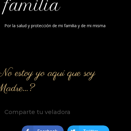
familia
Por la salud y protección de mi familia y de mi misma
o estoy yo aquí que soy
Madre…?
Comparte tu veladora