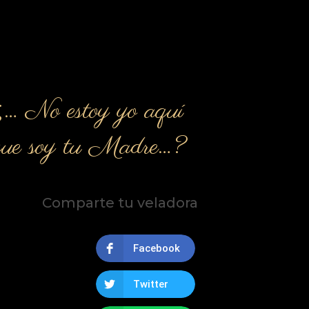
¿… No estoy yo aquí
que soy tu Madre…?
Comparte tu veladora
Facebook
Twitter