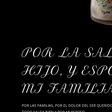
POR LA SA
HIJO, Y ES
MI FAMILI
POR LAS FAMILIAS, POR EL DOLOR DEL SER QUERID
TODO SALGA BIEN Y POR MI ESPOSO