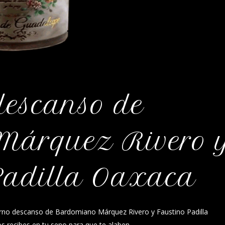
 descanso de
Márquez Rivero 
Padilla Oaxaca
terno descanso de Bardomiano Márquez Rivero y Faustino Padilla
s recibes en tu seno para que te alaben.