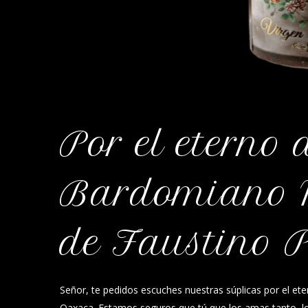
Por el eterno
Bardomiano 
de Faustino 
Señor, te pedidos escuches nuestras súplicas por el e
Oaxaca. Estamos seguros que tú que los amas tanto, lo