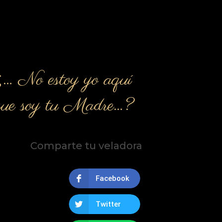
¿… No estoy yo aquí
que soy tu Madre…?
Comparte tu veladora
Facebook
Twitter