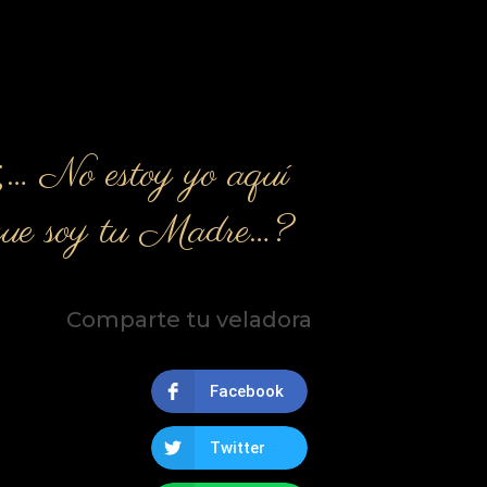
¿… No estoy yo aquí
que soy tu Madre…?
Comparte tu veladora
Facebook
Twitter