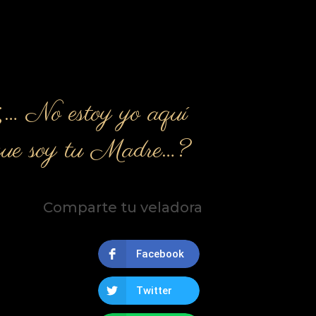
¿… No estoy yo aquí
que soy tu Madre…?
Comparte tu veladora
Facebook
Twitter