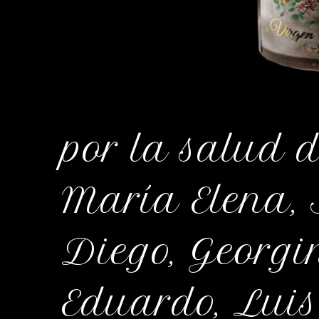
por la salud 
María Elena, 
Diego, Georgin
Eduardo, Luis