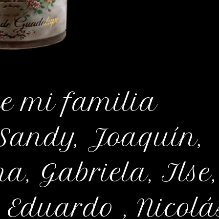
de mi familia
Sandy, Joaquín,
a, Gabriela, Ilse,
 Eduardo , Nicolá