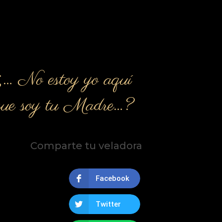
¿… No estoy yo aquí
que soy tu Madre…?
Comparte tu veladora
Facebook
Twitter