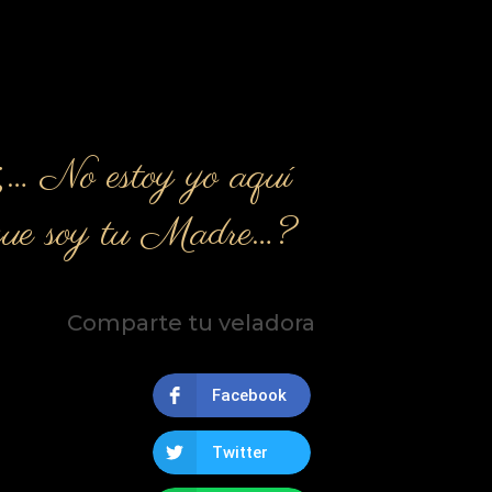
¿… No estoy yo aquí
que soy tu Madre…?
Comparte tu veladora
Facebook
Twitter