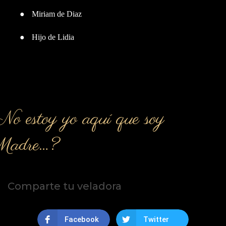
●
Miriam de Diaz
●
Hijo de Lidia
o estoy yo aquí que soy
Madre…?
Comparte tu veladora
Facebook
Twitter