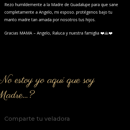
Rezo humildemente a la Madre de Guadalupe para que sane
completamente a Angelo, mi esposo. protégenos bajo tu
manto madre tan amada por nosotros tus hijos.
Gracias MAMA – Angelo, Raluca y nuestra famiglia ❤️🙏❤️
o estoy yo aquí que soy
Madre…?
Comparte tu veladora