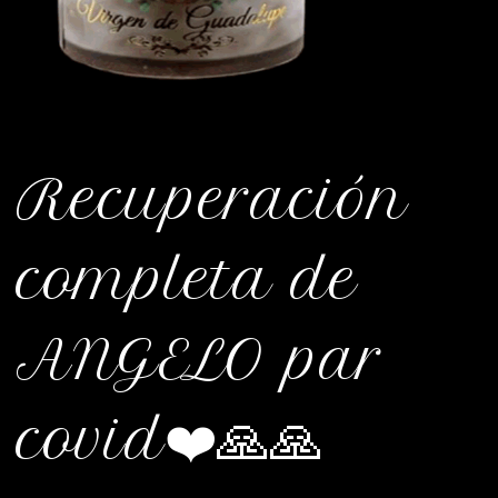
Recuperación
completa de
ANGELO par
covid❤️🙏🙏