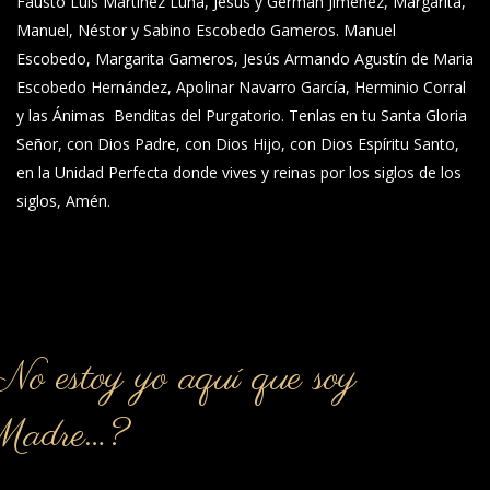
Fausto Luis Martínez Luna, Jesús y Germán Jiménez, Margarita,
Manuel, Néstor y Sabino Escobedo Gameros. Manuel
Escobedo, Margarita Gameros, Jesús Armando Agustín de Maria
Escobedo Hernández, Apolinar Navarro García, Herminio Corral
y las Ánimas Benditas del Purgatorio. Tenlas en tu Santa Gloria
Señor, con Dios Padre, con Dios Hijo, con Dios Espíritu Santo,
en la Unidad Perfecta donde vives y reinas por los siglos de los
siglos, Amén.
o estoy yo aquí que soy
Madre…?